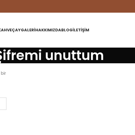
KAHVE
ÇAY
GALERI
HAKKIMIZDA
BLOG
İLETIŞIM
Şifremi unuttum
 bir