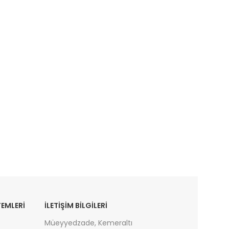
EMLERİ
İLETIŞIM BILGILERI
Müeyyedzade, Kemeraltı