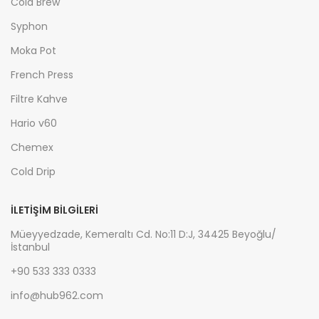
Cold Brew
Syphon
Moka Pot
French Press
Filtre Kahve
Hario v60
Chemex
Cold Drip
İLETIŞIM BILGILERI
Müeyyedzade, Kemeraltı Cd. No:11 D:J, 34425 Beyoğlu/
İstanbul
+90 533 333 0333
info@hub962.com