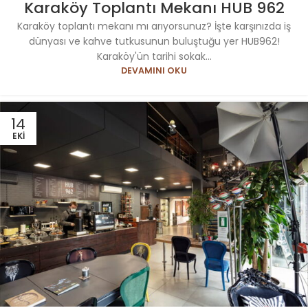
Karaköy Toplantı Mekanı HUB 962
Karaköy toplantı mekanı mı arıyorsunuz? İşte karşınızda iş
dünyası ve kahve tutkusunun buluştuğu yer HUB962!
Karaköy'ün tarihi sokak...
DEVAMINI OKU
14
EKI