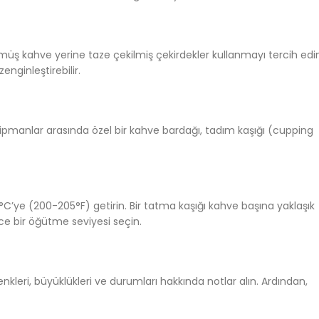
ülmüş kahve yerine taze çekilmiş çekirdekler kullanmayı tercih edi
nginleştirebilir.
kipmanlar arasında özel bir kahve bardağı, tadım kaşığı (cupping
°C’ye (200-205°F) getirin. Bir tatma kaşığı kahve başına yaklaşık
ce bir öğütme seviyesi seçin.
leri, büyüklükleri ve durumları hakkında notlar alın. Ardından,