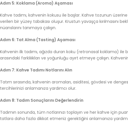
Adım 5: Koklama (Aroma) Aşaması
Kahve tadımı, kahvenin kokusu ile başlar. Kahve tozunun üzerine 
verilen bir yüzey tabakası oluşur. Krustun yavaşça kırılmasını bek
nüanslarını tanımaya çalışın.
Adım 6: Tat Alma (Tasting) Aşaması
Kahvenin ilk tadımı, ağızda duran koku (retronasal koklama) ile ba
arasındaki farklılıkları ve yoğunluğu ayırt etmeye çalışın. Kahvenin 
Adım 7: Kahve Tadımı Notlarını Alın
Tatım sırasında, kahvenin aromaları, asiditesi, gövdesi ve dengesi 
tercihlerinizi anlamanıza yardımcı olur.
Adım 8: Tadım Sonuçlarını Değerlendirin
Tadımın sonunda, tüm notlarınızı toplayın ve her kahve için puanl
tatlara daha fazla dikkat etmeniz gerektiğini anlamanıza yardımc