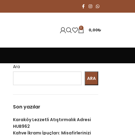
0
0,00
₺
Ara
ARA
Son yazılar
Karaköy Lezzetli Atıştırmalık Adresi
HUB962
Kahve İkramı İpuçları: Misafirlerinizi