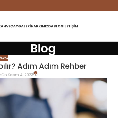
KAHVE
ÇAY
GALERI
HAKKIMIZDA
BLOG
İLETIŞIM
Blog
ĞAZA
pılır? Adım Adım Rehber
0
n
On Kasım 4, 2023