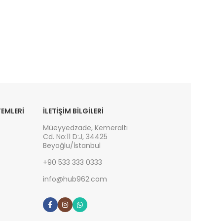
EMLERİ
İLETIŞIM BILGILERI
Müeyyedzade, Kemeraltı
Cd. No:11 D:J, 34425
Beyoğlu/İstanbul
+90 533 333 0333
info@hub962.com