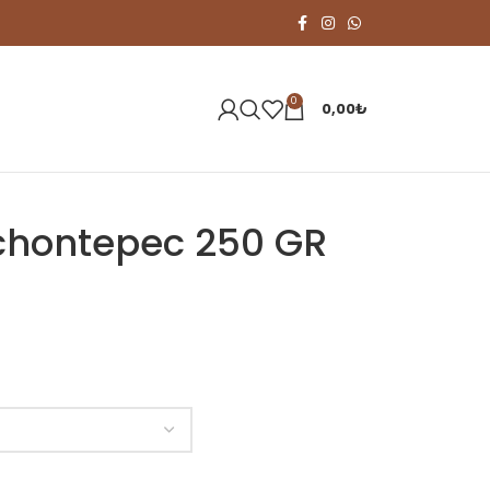
0
0,00
₺
ichontepec 250 GR