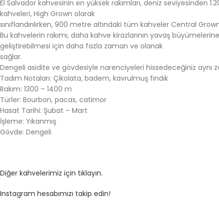
El Salvador kahvesinin en yüksek rakımları, deniz seviyesinden 1.2
kahveleri, High Grown olarak
sınıflandırılırken, 900 metre altındaki tüm kahveler Central Grow
Bu kahvelerin rakımı, daha kahve kirazlarının yavaş büyümelerine 
geliştirebilmesi için daha fazla zaman ve olanak
sağlar.
Dengeli asidite ve gövdesiyle narenciyeleri hissedeceğiniz aynı
Tadım Notaları: Çikolata, badem, kavrulmuş fındık
Rakım: 1300 – 1400 m
Türler: Bourbon, pacas, catimor
Hasat Tarihi: Şubat – Mart
İşleme: Yıkanmış
Gövde: Dengeli
Diğer kahvelerimiz için tıklayın.
Instagram hesabımızı takip edin!