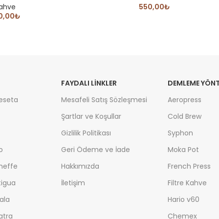
ahve
550,00
₺
0,00
₺
FAYDALI LİNKLER
DEMLEME YÖNT
eseta
Mesafeli Satış Sözleşmesi
Aeropress
Şartlar ve Koşullar
Cold Brew
Gizlilik Politikası
Syphon
o
Geri Ödeme ve İade
Moka Pot
cheffe
Hakkımızda
French Press
igua
İletişim
Filtre Kahve
ala
Hario v60
atra
Chemex