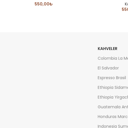
550,00
₺
K
55
KAHVELER
Colombia La M
El Salvador
Espresso Brasil
Ethiopia Sidam
Ethiopia Yirga
Guatemala Ant
Honduras Marc
Indonesia Sum