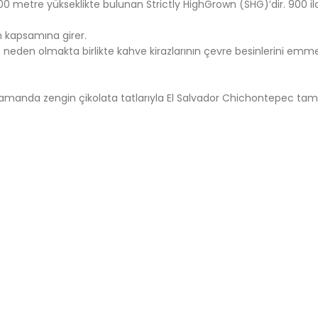
00 metre yükseklikte bulunan Strictly HighGrown (SHG)’dir. 900 ila
n kapsamına girer.
neden olmakta birlikte kahve kirazlarının çevre besinlerini emmele
 zamanda zengin çikolata tatlarıyla El Salvador Chichontepec tam