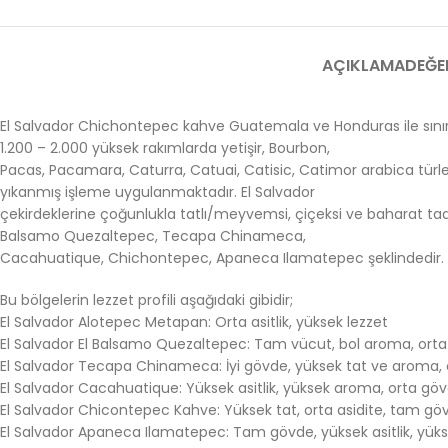
AÇIKLAMA
DEĞE
El Salvador Chichontepec kahve Guatemala ve Honduras ile sınırı 
1.200 – 2.000 yüksek rakımlarda yetişir, Bourbon,
Pacas, Pacamara, Caturra, Catuai, Catisic, Catimor arabica türle
yıkanmış işleme uygulanmaktadır. El Salvador
çekirdeklerine çoğunlukla tatlı/meyvemsi, çiçeksi ve baharat tad
Balsamo Quezaltepec, Tecapa Chinameca,
Cacahuatique, Chichontepec, Apaneca Ilamatepec şeklindedir.
Bu bölgelerin lezzet profili aşağıdaki gibidir;
El Salvador Alotepec Metapan: Orta asitlik, yüksek lezzet
El Salvador El Balsamo Quezaltepec: Tam vücut, bol aroma, orta a
El Salvador Tecapa Chinameca: İyi gövde, yüksek tat ve aroma, or
El Salvador Cacahuatique: Yüksek asitlik, yüksek aroma, orta göv
El Salvador Chicontepec Kahve: Yüksek tat, orta asidite, tam g
El Salvador Apaneca Ilamatepec: Tam gövde, yüksek asitlik, yük