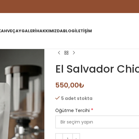
KAHVE
ÇAY
GALERI
HAKKIMIZDA
BLOG
İLETIŞIM
El Salvador Ch
550,00
₺
5 adet stokta
*
Öğütme Tercihi