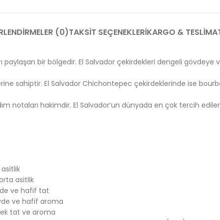
RLENDIRMELER (0)
TAKSIT SEÇENEKLERI
KARGO & TESLIMA
paylaşan bir bölgedir. El Salvador çekirdekleri dengeli gövdeye v
rine sahiptir. El Salvador Chichontepec çekirdeklerinde ise bour
ım notaları hakimdir. El Salvador’un dünyada en çok tercih edilen
sitlik
ta asitlik
de ve hafif tat
övde ve hafif aroma
sek tat ve aroma