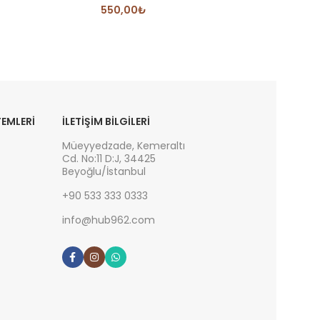
550,00
₺
EMLERİ
İLETIŞIM BILGILERI
Müeyyedzade, Kemeraltı
Cd. No:11 D:J, 34425
Beyoğlu/İstanbul
+90 533 333 0333
info@hub962.com