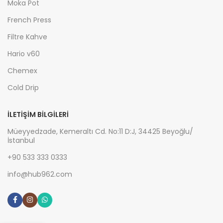
Moka Pot
French Press
Filtre Kahve
Hario v60
Chemex
Cold Drip
İLETIŞIM BILGILERI
Müeyyedzade, Kemeraltı Cd. No:11 D:J, 34425 Beyoğlu/
İstanbul
+90 533 333 0333
info@hub962.com