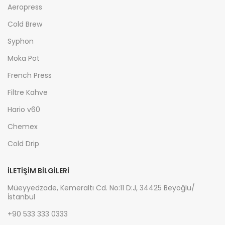
Aeropress
Cold Brew
Syphon
Moka Pot
French Press
Filtre Kahve
Hario v60
Chemex
Cold Drip
İLETIŞIM BILGILERI
Müeyyedzade, Kemeraltı Cd. No:11 D:J, 34425 Beyoğlu/
İstanbul
+90 533 333 0333