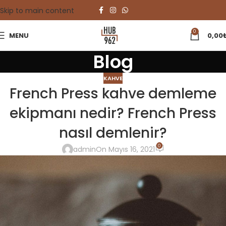
Skip to main content
0
MENU
0,00
Blog
KAHVE
French Press kahve demleme
ekipmanı nedir? French Press
nasıl demlenir?
0
admin
On Mayıs 16, 2021