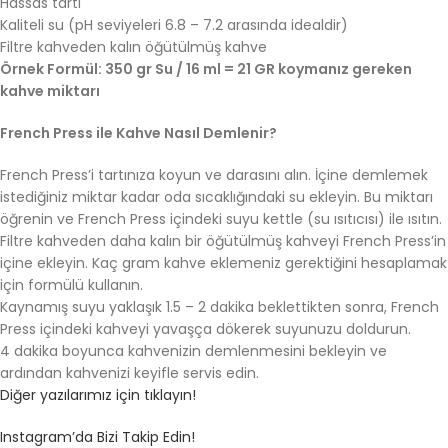
Hassas tartı
Kaliteli su (pH seviyeleri 6.8 – 7.2 arasında idealdir)
Filtre kahveden kalın öğütülmüş kahve
Örnek Formül: 350 gr Su / 16 ml = 21 GR koymanız gereken
kahve miktarı
French Press ile Kahve Nasıl Demlenir?
French Press’i tartınıza koyun ve darasını alın. İçine demlemek
istediğiniz miktar kadar oda sıcaklığındaki su ekleyin. Bu miktarı
öğrenin ve French Press içindeki suyu kettle (su ısıtıcısı) ile ısıtın.
Filtre kahveden daha kalın bir öğütülmüş kahveyi French Press’in
içine ekleyin. Kaç gram kahve eklemeniz gerektiğini hesaplamak
için formülü kullanın.
Kaynamış suyu yaklaşık 1.5 – 2 dakika beklettikten sonra, French
Press içindeki kahveyi yavaşça dökerek suyunuzu doldurun.
4 dakika boyunca kahvenizin demlenmesini bekleyin ve
ardından kahvenizi keyifle servis edin.
Diğer yazılarımız için tıklayın!
Instagram’da Bizi Takip Edin!