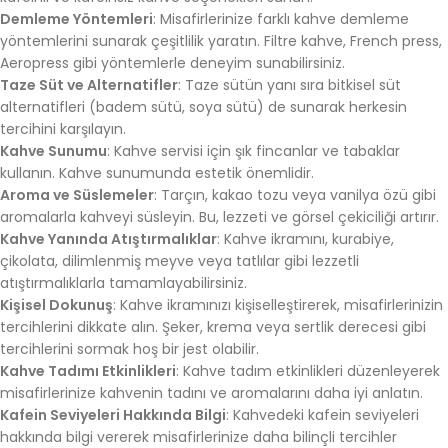
Demleme Yöntemleri
: Misafirlerinize farklı kahve demleme
yöntemlerini sunarak çeşitlilik yaratın. Filtre kahve, French press,
Aeropress gibi yöntemlerle deneyim sunabilirsiniz.
Taze Süt ve Alternatifler
: Taze sütün yanı sıra bitkisel süt
alternatifleri (badem sütü, soya sütü) de sunarak herkesin
tercihini karşılayın.
Kahve Sunumu
: Kahve servisi için şık fincanlar ve tabaklar
kullanın. Kahve sunumunda estetik önemlidir.
Aroma ve Süslemeler
: Tarçın, kakao tozu veya vanilya özü gibi
aromalarla kahveyi süsleyin. Bu, lezzeti ve görsel çekiciliği artırır.
Kahve Yanında Atıştırmalıklar
: Kahve ikramını, kurabiye,
çikolata, dilimlenmiş meyve veya tatlılar gibi lezzetli
atıştırmalıklarla tamamlayabilirsiniz.
Kişisel Dokunuş
: Kahve ikramınızı kişiselleştirerek, misafirlerinizin
tercihlerini dikkate alın. Şeker, krema veya sertlik derecesi gibi
tercihlerini sormak hoş bir jest olabilir.
Kahve Tadımı Etkinlikleri
: Kahve tadım etkinlikleri düzenleyerek
misafirlerinize kahvenin tadını ve aromalarını daha iyi anlatın.
Kafein Seviyeleri Hakkında Bilgi
: Kahvedeki kafein seviyeleri
hakkında bilgi vererek misafirlerinize daha bilinçli tercihler