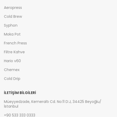
Aeropress
Cold Brew
Syphon
Moka Pot
French Press
Filtre Kahve
Hario v60
Chemex
Cold Drip
İLETIŞIM BILGILERI
Müeyyedzade, Kemeraltı Cd. No:11 D:J, 34425 Beyoğlu/
İstanbul
+90 533 333 0333