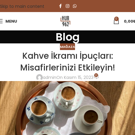
Skip to main content
0
MENU
0,00
Blog
MAĞAZA
Kahve İkramı İpuçları:
Misafirlerinizi Etkileyin!
0
admin
On Kasım 15, 2023