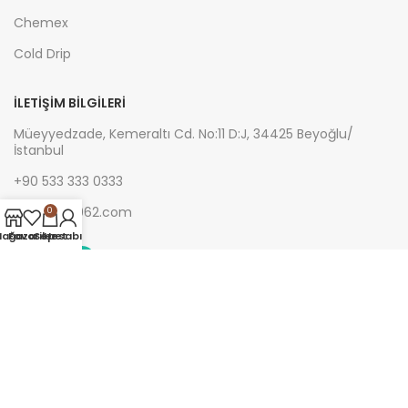
Chemex
Cold Drip
İLETIŞIM BILGILERI
Müeyyedzade, Kemeraltı Cd. No:11 D:J, 34425 Beyoğlu/
İstanbul
+90 533 333 0333
info@hub962.com
0
ağaza
Favoriler
Sepet
Hesabım
Copyright © 2023. hub962.com - Tüm hakları kahve çekirdeği
içinde saklıdır.