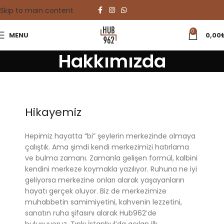
Skip to main content
0
MENU
0,00
Hakkımızda
Hikayemiz
Hepimiz hayatta “bi” şeylerin merkezinde olmaya
çalıştık. Ama şimdi kendi merkezimizi hatırlama
ve bulma zamanı. Zamanla gelişen formül, kalbini
kendini merkeze koymakla yazılıyor. Ruhuna ne iyi
geliyorsa merkezine onları alarak yaşayanların
hayatı gerçek oluyor. Biz de merkezimize
muhabbetin samimiyetini, kahvenin lezzetini,
sanatın ruha şifasını alarak Hub962’de